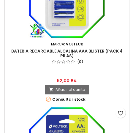
MARCA:
VOLTECK
BATERIA RECARGABLE ALCALINA AAA BLISTER (PACK 4
PILAS)
(0)
62,00 Bs.
Añadir al carrito


Consultar stock
favorite_border