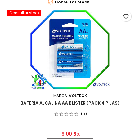

Consultar stock
Consultar stock
favorite_border
MARCA:
VOLTECK
BATERIA ALCALINA AA BLISTER (PACK 4 PILAS)
(0)
19,00 Bs.