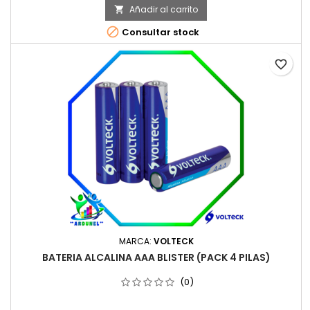
Añadir al carrito


Consultar stock
favorite_border
MARCA:
VOLTECK
BATERIA ALCALINA AAA BLISTER (PACK 4 PILAS)
(0)