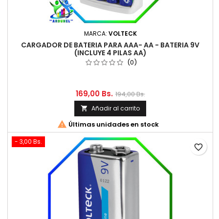
MARCA:
VOLTECK
CARGADOR DE BATERIA PARA AAA- AA - BATERIA 9V
(INCLUYE 4 PILAS AA)
(0)
169,00 Bs.
194,00 Bs.
Añadir al carrito


Últimas unidades en stock
- 3,00 Bs.
favorite_border