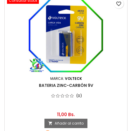
Consultar stock
favorite_border
MARCA:
VOLTECK
BATERIA ZINC-CARBÓN 9V
(0)
11,00 Bs.
Añadir al carrito
