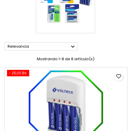

Relevancia
Mostrando 1-8 de 8 artículo(s)
- 25,00 Bs.
favorite_border