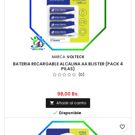
MARCA:
VOLTECK
BATERIA RECARGABLE ALCALINA AA BLISTER (PACK 4
PILAS)
(0)
98,00 Bs.
Añadir al carrito


Disponible
favorite_border