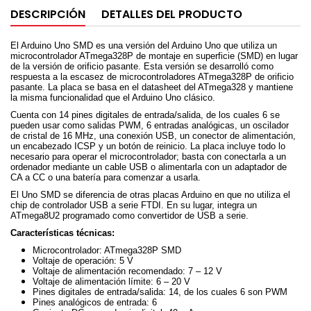
DESCRIPCIÓN
DETALLES DEL PRODUCTO
El Arduino Uno SMD es una versión del Arduino Uno que utiliza un
microcontrolador ATmega328P de montaje en superficie (SMD) en lugar
de la versión de orificio pasante. Esta versión se desarrolló como
respuesta a la escasez de microcontroladores ATmega328P de orificio
pasante. La placa se basa en el datasheet del ATmega328 y mantiene
la misma funcionalidad que el Arduino Uno clásico.
Cuenta con 14 pines digitales de entrada/salida, de los cuales 6 se
pueden usar como salidas PWM, 6 entradas analógicas, un oscilador
de cristal de 16 MHz, una conexión USB, un conector de alimentación,
un encabezado ICSP y un botón de reinicio. La placa incluye todo lo
necesario para operar el microcontrolador; basta con conectarla a un
ordenador mediante un cable USB o alimentarla con un adaptador de
CA a CC o una batería para comenzar a usarla.
El Uno SMD se diferencia de otras placas Arduino en que no utiliza el
chip de controlador USB a serie FTDI. En su lugar, integra un
ATmega8U2 programado como convertidor de USB a serie.
Características técnicas:
Microcontrolador: ATmega328P SMD
Voltaje de operación: 5 V
Voltaje de alimentación recomendado: 7 – 12 V
Voltaje de alimentación límite: 6 – 20 V
Pines digitales de entrada/salida: 14, de los cuales 6 son PWM
Pines analógicos de entrada: 6