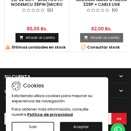
NODEMCU 38PIN (MICRO
328P + CABLE USB
USB)
(ORIGINAL)
(0)
(0)
90,00 Bs.
62,00 Bs.
Añadir al carrito
Añadir al carrito




Últimas unidades en stock
Consultar stock

SU CUENTA
Cookies

CONTACTO
Esta tienda utiliza cookies para mejorar su
experiencia de navegación.
BOLETÍN
Para obtener más información, consulte
nuestra
Política de privacidad
.
Salir
Aceptar