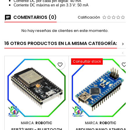
Corriente DC por cada pin digital: 40 mA
Corriente DC máxima en el pin 3.3 V: 50 mA
COMENTARIOS (0)
Calificación
No hay reseñas de clientes en este momento.
16 OTROS PRODUCTOS EN LA MISMA CATEGORÍA:
>
<
Consultar stock
favorite_border
favorite_border
MARCA:
ROBOTIC
MARCA:
ROBOTIC
ESP32 WIFI - BLUETOOTH
ARDUINO NANO ATMEGA